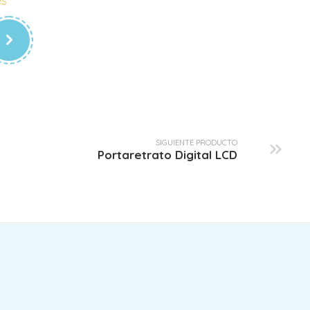
Mochila Pañalera Nanobebe
$
45.00
SIGUIENTE PRODUCTO
Portaretrato Digital LCD