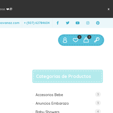
asa. ❤️🎁
anovanaz.com
+ (507) 62784604
0
0
Categorias de Productos
Accesorios Bebe
3
Anuncios Embarazo
3
Baby Showers
4