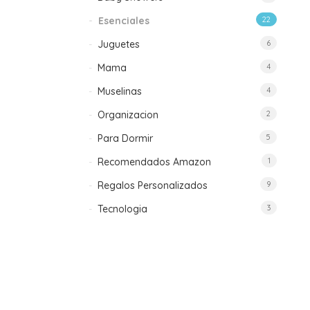
Esenciales
22
Juguetes
6
Mama
4
Muselinas
4
Organizacion
2
Para Dormir
5
Recomendados Amazon
1
Regalos Personalizados
9
Tecnologia
3