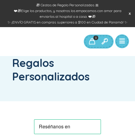
🎁 Cestas de Regalo Personalizadas 🎀
❤️🎁Elige los productos, y nosotros los empacamos con amor para
enviarlos al hospital o a casa. ❤️🎁
✨ ¡ENVÍO GRATIS en compras superiores a $100 en Ciudad de Panamá! ✨
0
INICIO
/
REGALOS PERSONALIZADOS
Regalos
Personalizados