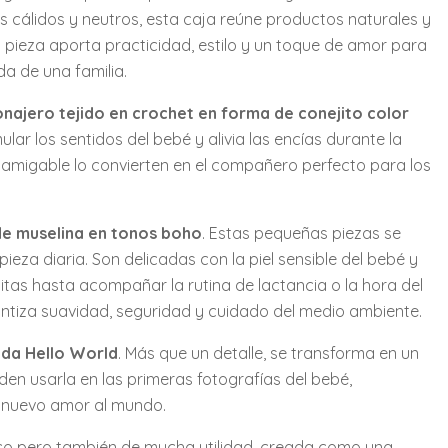
s cálidos y neutros, esta caja reúne productos naturales y
 pieza aporta practicidad, estilo y un toque de amor para
a de una familia.
ajero tejido en crochet en forma de conejito color
ar los sentidos del bebé y alivia las encías durante la
 amigable lo convierten en el compañero perfecto para los
de muselina en tonos boho
. Estas pequeñas piezas se
pieza diaria. Son delicadas con la piel sensible del bebé y
itas hasta acompañar la rutina de lactancia o la hora del
ntiza suavidad, seguridad y cuidado del medio ambiente.
ida Hello World
. Más que un detalle, se transforma en un
den usarla en las primeras fotografías del bebé,
n nuevo amor al mundo.
o pero también de mucha utilidad, creada como una