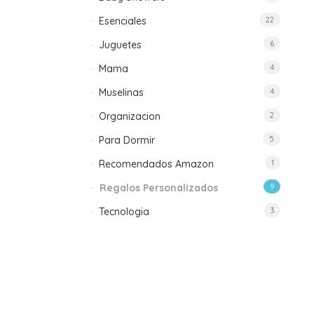
Esenciales
22
Juguetes
6
Mama
4
Muselinas
4
Organizacion
2
Para Dormir
5
Recomendados Amazon
1
Regalos Personalizados
9
Tecnologia
3