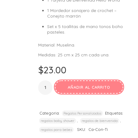
1 Tarjeta de bienvenida Hello World
1 Mordedor sonajero de crochet –
Conejito marrón
Set x 5 toallitas de mano tonos boho
pasteles.
Material: Muselina.
Medidas: 25 cm x 25 cm cada una.
$
23.00
AÑADIR AL CARRITO
Categoria:
Etiquetas:
Regalos Personalizados
,
,
regalos baby shower
regalos de bienvenida
SKU:
Ca-Con-Ti
regalos para bebes