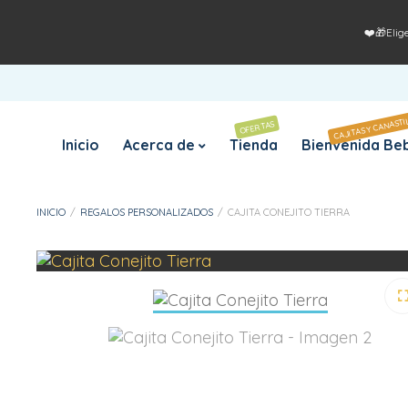
❤️🎁Elig
CAJITAS Y CANASTI
OFERTAS
Inicio
Acerca de
Tienda
Bienvenida Be
INICIO
/
REGALOS PERSONALIZADOS
/
CAJITA CONEJITO TIERRA
