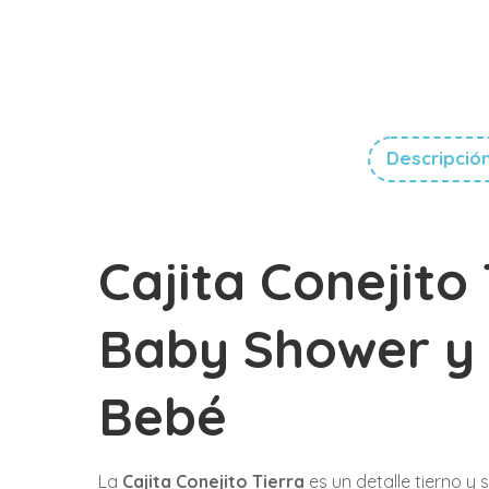
Descripció
Cajita Conejito
Baby Shower y 
Bebé
La
Cajita Conejito Tierra
es un detalle tierno y