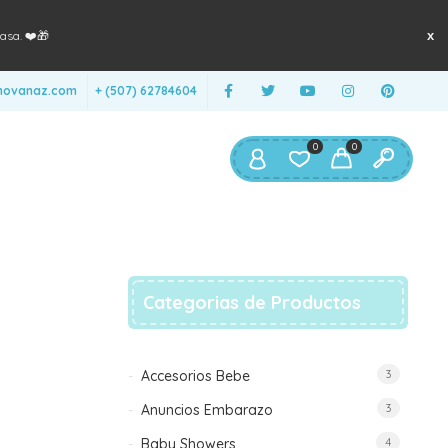
asa. ❤️🎁
anovanaz.com
+ (507) 62784604
0
0
Categorias de Productos
Accesorios Bebe
3
Anuncios Embarazo
3
Baby Showers
4