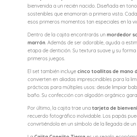
bienvenida a un recién nacido. Diseñada en tono
sostenibles que enamoran a primera vista. Cada
esos primeros momentos tan especiales en la vid
Dentro de la cajita encontrarás un
mordedor son
marrón
. Además de ser adorable, ayuda a estimul
etapa de dentición. Su textura suave y su forma
primeros juegos.
El set también incluye
cinco toallitas de mano 
convierten en aliadas imprescindibles para la lim
prácticas para múltiples usos: desde limpiar bab
baño. Su confección con algodón orgánico gara
Por último, la cajita trae una
tarjeta de bienven
recuerdo fotográfico inolvidable. Los papás pue
convirtiéndola en un símbolo de la llegada de u
La
Cajita Conejito Tierra
es un regalo económic