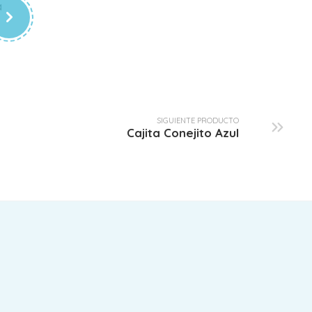
a
Cajita Beige y Azul
$
51.00
SIGUIENTE PRODUCTO
Cajita Conejito Azul