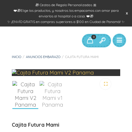
🎁 Cestas de Regalo Personalizadas 🎀
❤️🎁Elige los productos, y nosotros los empacamos con amor para
enviarlos al hospital o a casa. ❤️🎁
✨ ¡ENVÍO GRATIS en compras superiores a $100 en Ciudad de Panamá! ✨
0
INICIO
/
ANUNCIOS EMBARAZO
/
CAJITA FUTURA MAMI
🔍
Cajita Futura Mami