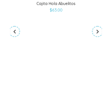
Cajita Hola Abuelitos
variantes.
$
63.00
Las
opciones
se
pueden
elegir
en
la
página
de
producto