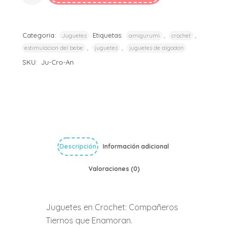
Categoria:
Etiquetas:
,
,
Juguetes
amigurumi
crochet
,
,
estimulacion del bebe
juguetes
juguetes de algodon
SKU:
Ju-Cro-An
Descripción
Información adicional
Valoraciones (0)
Juguetes en Crochet: Compañeros
Tiernos que Enamoran.