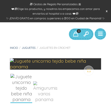
🎁 Cestas de Regalo Personalizadas 🎀
❤️🎁Elige los productos, y nosotros los empacamos con amor para
enviarlos al hospital o a casa. ❤️🎁
✨ ¡ENVÍO GRATIS en compras superiores a $100 en Ciudad de Panamá! ✨
0
INICIO
/
JUGUETES
/
JUGUETES EN CROCHET
🔍