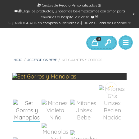
🎁 Cestas de Regalo Personalizadas 🎀
❤️🎁Elige los productos, y nosotros los empacamos con amor para
enviarlos al hospital o a casa. ❤️🎁
✨ ¡ENVÍO GRATIS en compras superiores a $100 en Ciudad de Panamá! ✨
0
INICIO
/
ACCESORIOS BEBE
/
KIT GUANTES Y GORROS
🔍