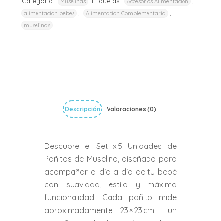
Categoria:
Etiquetas:
,
Muselinas
Accesorios Alimentacion
,
,
alimentacion bebes
Alimentacion Complementaria
muselinas
Descripción
Valoraciones (0)
Descubre el Set x 5 Unidades de
Pañitos de Muselina, diseñado para
acompañar el día a día de tu bebé
con suavidad, estilo y máxima
funcionalidad. Cada pañito mide
aproximadamente 23 × 23 cm —un