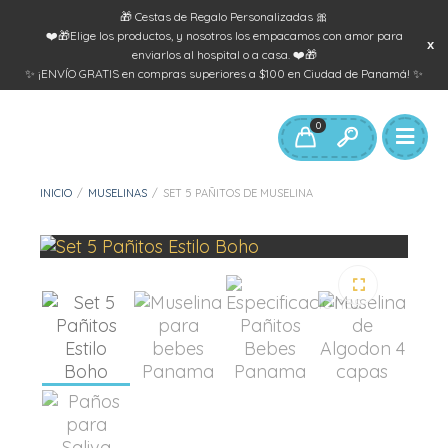
🎁 Cestas de Regalo Personalizadas 🎀
❤️🎁Elige los productos, y nosotros los empacamos con amor para
enviarlos al hospital o a casa. ❤️🎁
✨ ¡ENVÍO GRATIS en compras superiores a $100 en Ciudad de Panamá! ✨
0
INICIO
/
MUSELINAS
/
SET 5 PAÑITOS DE MUSELINA
🔍