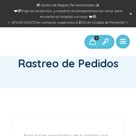
🎁 Cestas de Regalo Personalizadas 🎀
❤️🎁Elige los productos, y nosotros los empacamos con amor para
enviarlos al hospital o a casa. ❤️🎁
✨ ¡ENVÍO GRATIS en compras superiores a $100 en Ciudad de Panamá! ✨
0
INICIO
/
RASTREO DE PEDIDOS
Rastreo de Pedidos
Para hacer seguimiento de tu pedido, por