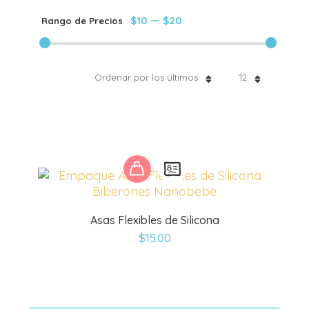
$10
—
$20
Rango de Precios
Ordenar por los últimos
12
Este
producto
tiene
múltiples
Asas Flexibles de Silicona
variantes.
$
15.00
Las
opciones
se
pueden
elegir