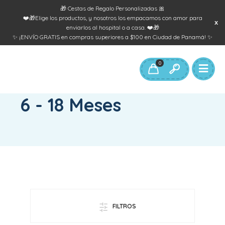
🎁 Cestas de Regalo Personalizadas 🎀
❤️🎁Elige los productos, y nosotros los empacamos con amor para
enviarlos al hospital o a casa. ❤️🎁
✨ ¡ENVÍO GRATIS en compras superiores a $100 en Ciudad de Panamá! ✨
0
INICIO
/
EDAD DEL PRODUCTO
/
6 - 18 MESES
6 - 18 Meses
FILTROS