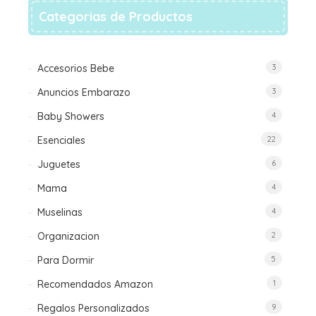
en
Categorias de Productos
la
página
de
Accesorios Bebe
3
producto
Anuncios Embarazo
3
Baby Showers
4
Esenciales
22
Juguetes
6
Mama
4
Muselinas
4
Organizacion
2
Para Dormir
5
Recomendados Amazon
1
Regalos Personalizados
9