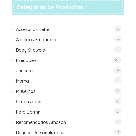
en
Categorias de Productos
la
página
de
Accesorios Bebe
3
producto
Anuncios Embarazo
3
Baby Showers
4
Esenciales
22
Juguetes
6
Mama
4
Muselinas
4
Organizacion
2
Para Dormir
5
Recomendados Amazon
1
Regalos Personalizados
9