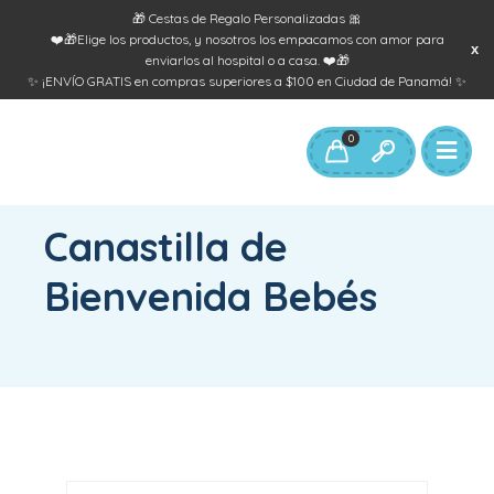
🎁 Cestas de Regalo Personalizadas 🎀
❤️🎁Elige los productos, y nosotros los empacamos con amor para
enviarlos al hospital o a casa. ❤️🎁
✨ ¡ENVÍO GRATIS en compras superiores a $100 en Ciudad de Panamá! ✨
0
INICIO
/
PRODUCTOS ETIQUETADOS “CANASTILLA DE BIENVENIDA
BEBÉS”
Canastilla de
Bienvenida Bebés