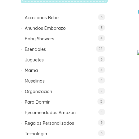
Accesorios Bebe
3
Anuncios Embarazo
3
Baby Showers
4
Esenciales
22
Juguetes
6
Mama
4
Muselinas
4
Organizacion
2
Para Dormir
5
Recomendados Amazon
1
Regalos Personalizados
9
Tecnologia
3