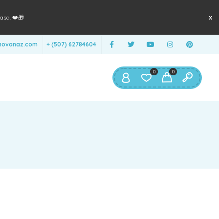
asa. ❤️🎁
anovanaz.com
+ (507) 62784604
0
0