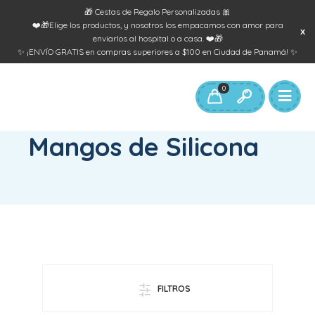
🎁 Cestas de Regalo Personalizadas 🎀
❤️🎁Elige los productos, y nosotros los empacamos con amor para
enviarlos al hospital o a casa. ❤️🎁
✨ ¡ENVÍO GRATIS en compras superiores a $100 en Ciudad de Panamá! ✨
0
INICIO
/
PRODUCTOS ETIQUETADOS “MANGOS DE SILICONA”
Mangos de Silicona
FILTROS