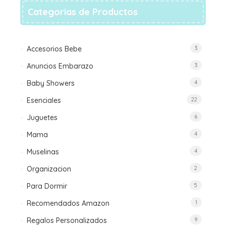
en
Categorias de Productos
la
página
de
Accesorios Bebe
3
producto
Anuncios Embarazo
3
Baby Showers
4
Esenciales
22
Juguetes
6
Mama
4
Muselinas
4
Organizacion
2
Para Dormir
5
Recomendados Amazon
1
Regalos Personalizados
9