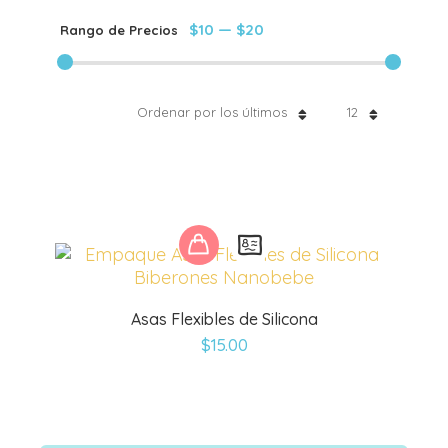
$10
—
$20
Rango de Precios
Ordenar por los últimos
12
Este
producto
tiene
múltiples
Asas Flexibles de Silicona
variantes.
$
15.00
Las
opciones
se
pueden
elegir