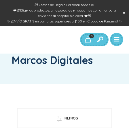
🎁 Cestas de Regalo Personalizadas 🎀
❤️🎁Elige los productos, y nosotros los empacamos con amor para
enviarlos al hospital o a casa. ❤️🎁
✨ ¡ENVÍO GRATIS en compras superiores a $100 en Ciudad de Panamá! ✨
0
INICIO
/
PRODUCTOS ETIQUETADOS “MARCOS DIGITALES”
Marcos Digitales
FILTROS