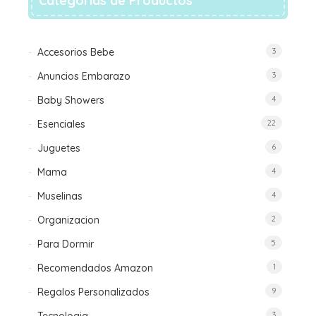
Categorias de Productos
la
página
de
Accesorios Bebe
3
producto
Anuncios Embarazo
3
Baby Showers
4
Esenciales
22
Juguetes
6
Mama
4
Muselinas
4
Organizacion
2
Para Dormir
5
Recomendados Amazon
1
Regalos Personalizados
9
3