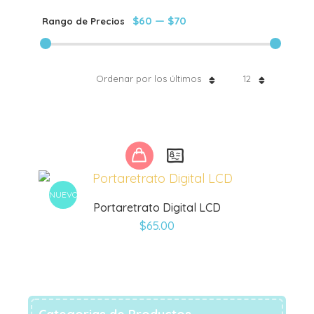
$60
—
$70
Rango de Precios
Ordenar por los últimos
12
Este
producto
tiene
NUEVO
múltiples
Portaretrato Digital LCD
variantes.
$
65.00
Las
opciones
se
pueden
elegir
en