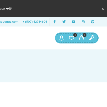
asa. ❤️🎁
anovanaz.com
+ (507) 62784604
0
0