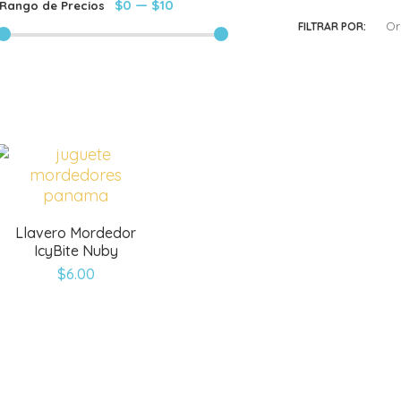
$0
—
$10
Rango de Precios
Or
FILTRAR POR:
Llavero Mordedor
IcyBite Nuby
$
6.00