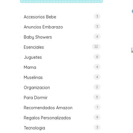
Accesorios Bebe
3
Anuncios Embarazo
3
Baby Showers
4
Esenciales
22
Juguetes
6
Mama
4
Muselinas
4
Organizacion
2
Para Dormir
5
Recomendados Amazon
1
Regalos Personalizados
9
Tecnologia
3