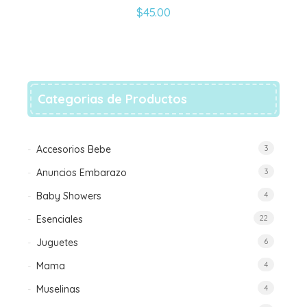
la
$
45.00
página
de
producto
Categorias de Productos
Accesorios Bebe
3
Anuncios Embarazo
3
Baby Showers
4
Esenciales
22
Juguetes
6
Mama
4
Muselinas
4