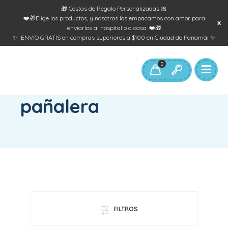
🎁 Cestas de Regalo Personalizadas 🎀
❤️🎁Elige los productos, y nosotros los empacamos con amor para
enviarlos al hospital o a casa. ❤️🎁
✨ ¡ENVÍO GRATIS en compras superiores a $100 en Ciudad de Panamá! ✨
0
INICIO
/
PRODUCTOS ETIQUETADOS “PAÑALERA”
pañalera
FILTROS