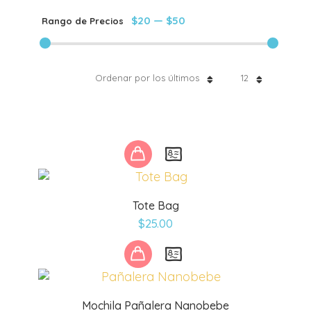
$20
—
$50
Rango de Precios
Ordenar por los últimos
12
Este
producto
tiene
múltiples
Tote Bag
variantes.
$
25.00
Las
opciones
se
pueden
elegir
Mochila Pañalera Nanobebe
en