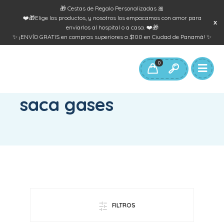
🎁 Cestas de Regalo Personalizadas 🎀
❤️🎁Elige los productos, y nosotros los empacamos con amor para
enviarlos al hospital o a casa. ❤️🎁
✨ ¡ENVÍO GRATIS en compras superiores a $100 en Ciudad de Panamá! ✨
0
INICIO
/
PRODUCTOS ETIQUETADOS “SACA GASES”
saca gases
FILTROS