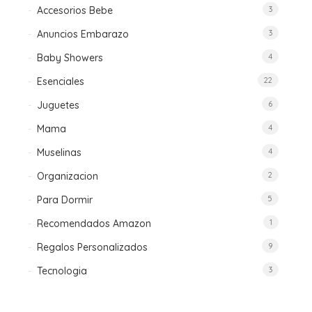
de
Accesorios Bebe
3
producto
Anuncios Embarazo
3
Baby Showers
4
Esenciales
22
Juguetes
6
Mama
4
Muselinas
4
Organizacion
2
Para Dormir
5
Recomendados Amazon
1
Regalos Personalizados
9
Tecnologia
3