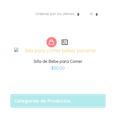
Ordenar por los últimos
12
Este
producto
tiene
múltiples
Silla de Bebe para Comer
variantes.
$
50.00
Las
opciones
se
pueden
elegir
en
Categorias de Productos
la
página