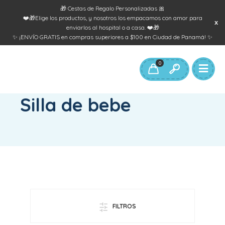
🎁 Cestas de Regalo Personalizadas 🎀
❤️🎁Elige los productos, y nosotros los empacamos con amor para
enviarlos al hospital o a casa. ❤️🎁
✨ ¡ENVÍO GRATIS en compras superiores a $100 en Ciudad de Panamá! ✨
0
INICIO
/
PRODUCTOS ETIQUETADOS “SILLA DE BEBE”
Silla de bebe
FILTROS