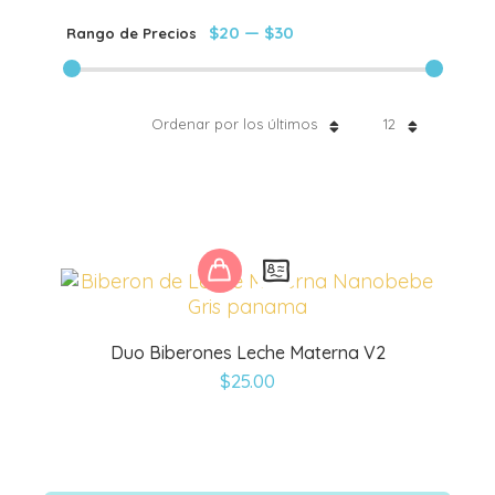
$20
—
$30
Rango de Precios
Ordenar por los últimos
12
Este
producto
tiene
múltiples
Duo Biberones Leche Materna V2
variantes.
$
25.00
Las
opciones
se
pueden
elegir