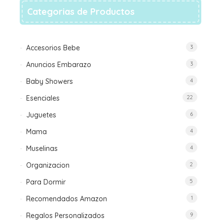
en
Categorias de Productos
la
página
de
Accesorios Bebe
3
producto
Anuncios Embarazo
3
Baby Showers
4
Esenciales
22
Juguetes
6
Mama
4
Muselinas
4
Organizacion
2
Para Dormir
5
Recomendados Amazon
1
Regalos Personalizados
9