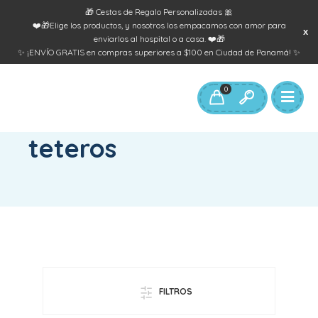
🎁 Cestas de Regalo Personalizadas 🎀
❤️🎁Elige los productos, y nosotros los empacamos con amor para
enviarlos al hospital o a casa. ❤️🎁
✨ ¡ENVÍO GRATIS en compras superiores a $100 en Ciudad de Panamá! ✨
0
INICIO
/
PRODUCTOS ETIQUETADOS “TETEROS”
teteros
FILTROS