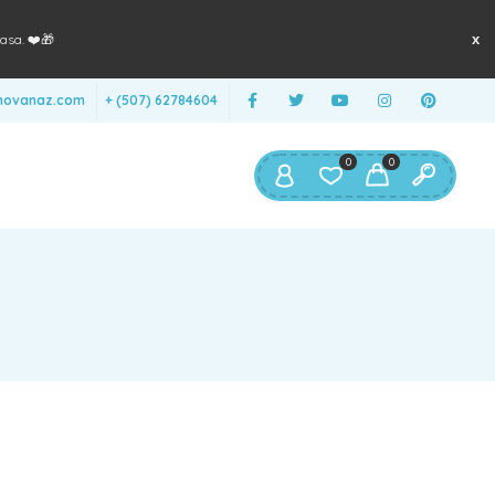
asa. ❤️🎁
anovanaz.com
+ (507) 62784604
0
0