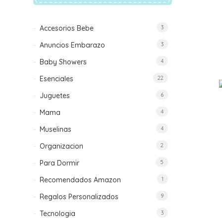
Accesorios Bebe
3
Anuncios Embarazo
3
Baby Showers
4
Esenciales
22
Juguetes
6
Mama
4
Muselinas
4
Organizacion
2
Para Dormir
5
Recomendados Amazon
1
Regalos Personalizados
9
Tecnologia
3