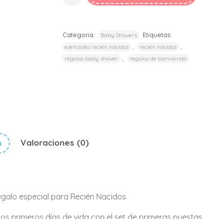
Categoria:
Etiquetas:
Baby Showers
,
,
esenciales recien nacidos
recien nacidos
,
regalos baby shower
regalos de bienvenida
n
Valoraciones (0)
egalo especial para Recién Nacidos
os primeros días de vida con el set de primeras puestas