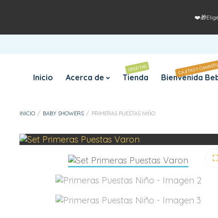
❤️🎁Elig
CAJITAS Y CANASTI
OFERTAS
Inicio
Acerca de
Tienda
Bienvenida Be
INICIO
/
BABY SHOWERS
/
PRIMERAS PUESTAS NIÑO
