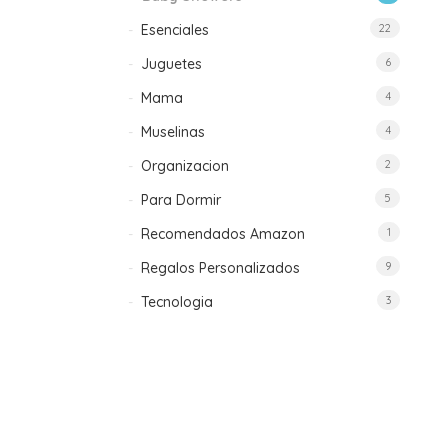
Esenciales
22
Juguetes
6
Mama
4
Muselinas
4
Organizacion
2
Para Dormir
5
Recomendados Amazon
1
Regalos Personalizados
9
Tecnologia
3