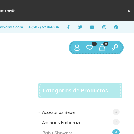
asa. ❤️🎁
anovanaz.com
+ (507) 62784604
0
0
Categorias de Productos
Accesorios Bebe
3
Anuncios Embarazo
3
Baby Showers
4