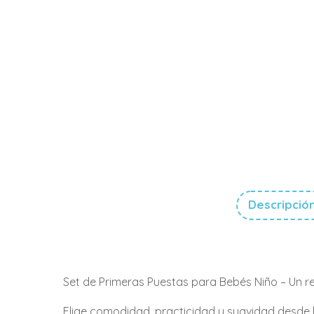
Descripció
Set de Primeras Puestas para Bebés Niño – Un r
Elige comodidad, practicidad y suavidad desde l