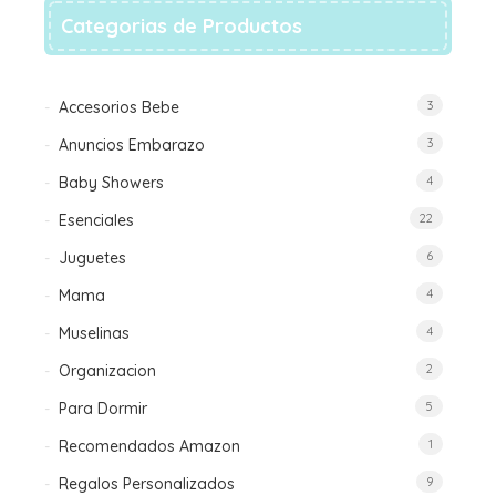
en
Categorias de Productos
la
página
de
Accesorios Bebe
3
producto
Anuncios Embarazo
3
Baby Showers
4
Esenciales
22
Juguetes
6
Mama
4
Muselinas
4
Organizacion
2
Para Dormir
5
Recomendados Amazon
1
Regalos Personalizados
9