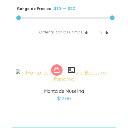
$10
—
$20
Rango de Precios
Ordenar por los últimos
12
Este
producto
tiene
múltiples
Manta de Muselina
variantes.
$
12.00
Las
opciones
se
pueden
elegir