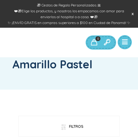
🎁 Cestas de Regalo Personalizadas 🎀
❤️🎁Elige los productos, y nosotros los empacamos con amor para
enviarlos al hospital o a casa. ❤️🎁
✨ ¡ENVÍO GRATIS en compras superiores a $100 en Ciudad de Panamá! ✨
0
INICIO
/
COLOR DEL PRODUCTO
/
AMARILLO PASTEL
Amarillo Pastel
FILTROS