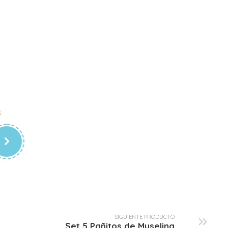
Sacagases Muselina
$
2.00
SIGUIENTE PRODUCTO
Set 5 Pañitos de Muselina