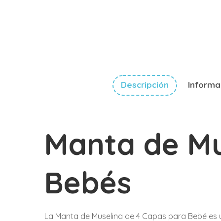
Descripción
Informa
Manta de Mu
Bebés
La Manta de Muselina de 4 Capas para Bebé es 