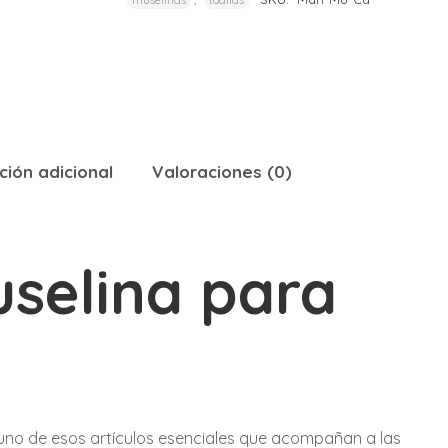
muselinas
toallas
ción adicional
Valoraciones (0)
selina para
uno de esos artículos esenciales que acompañan a las