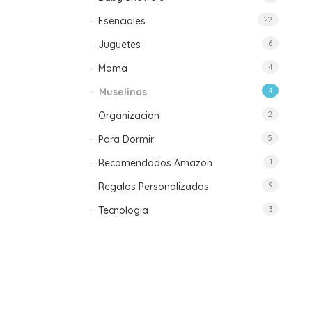
Esenciales
22
Juguetes
6
Mama
4
Muselinas
4
Organizacion
2
Para Dormir
5
Recomendados Amazon
1
Regalos Personalizados
9
Tecnologia
3