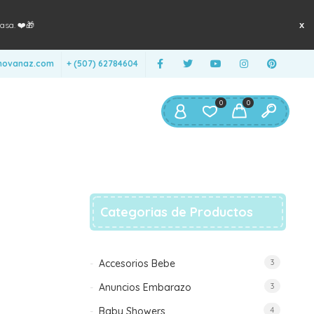
asa. ❤️🎁
anovanaz.com
+ (507) 62784604
0
0
Categorias de Productos
Accesorios Bebe
3
Anuncios Embarazo
3
Baby Showers
4