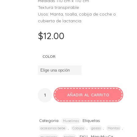
Medidas 110 cm x 110 cm
Textura transpirable
Usos: Manta, toalla, cobija de coche o
cubierta de lactancia
$
12.00
COLOR
AÑADIR AL CARRITO
Categoria:
Etiquetas:
Muselinas
,
,
,
,
accesorios bebe
Cobijas
gasas
Mantas
,
SKU:
Man-Mu-Ca