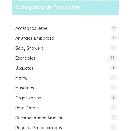
en
Categorias de Productos
la
página
de
Accesorios Bebe
3
producto
Anuncios Embarazo
3
Baby Showers
4
Esenciales
22
Juguetes
6
Mama
4
Muselinas
4
Organizacion
2
Para Dormir
5
Recomendados Amazon
1
Regalos Personalizados
9