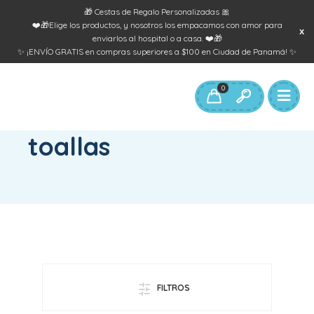
🎁 Cestas de Regalo Personalizadas 🎀
❤️🎁Elige los productos, y nosotros los empacamos con amor para
enviarlos al hospital o a casa. ❤️🎁
✨ ¡ENVÍO GRATIS en compras superiores a $100 en Ciudad de Panamá! ✨
0
INICIO
/
PRODUCTOS ETIQUETADOS “TOALLAS”
toallas
FILTROS