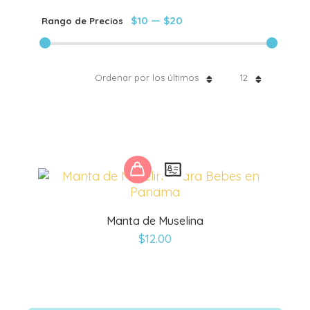
$10
—
$20
Rango de Precios
Ordenar por los últimos
12
Este
producto
tiene
múltiples
Manta de Muselina
variantes.
$
12.00
Las
opciones
se
pueden
elegir