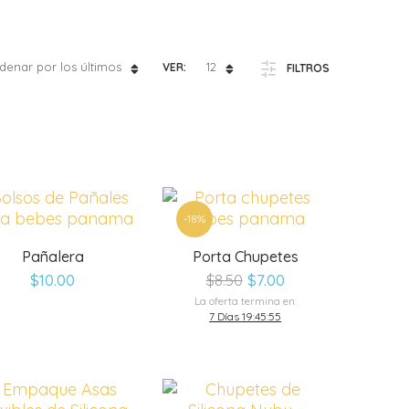
denar por los últimos
12
VER:
FILTROS
-18%
Pañalera
Porta Chupetes
El
El
$
10.00
$
8.50
$
7.00
precio
precio
La oferta termina en:
original
actual
7 Días 19:45:55
era:
es:
$8.50.
$7.00.