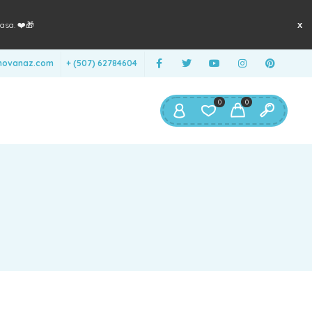
asa. ❤️🎁
anovanaz.com
+ (507) 62784604
0
0