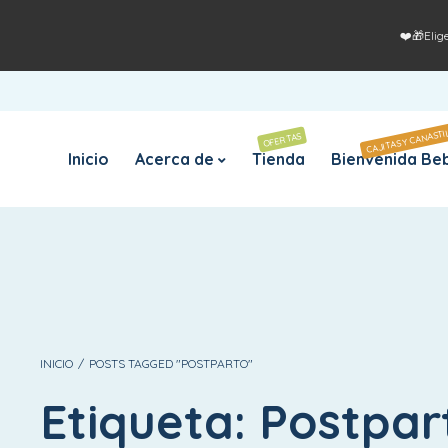
❤️🎁Elig
CAJITAS Y CANASTI
OFERTAS
Inicio
Acerca de
Tienda
Bienvenida Be
INICIO
/
POSTS TAGGED "POSTPARTO"
Etiqueta:
Postpar