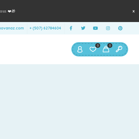
asa. ❤️🎁
anovanaz.com
+ (507) 62784604
0
0