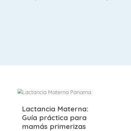
Lactancia Materna: Guía práctica para mamás primerizas
Lactancia Materna:
Guía práctica para
mamás primerizas