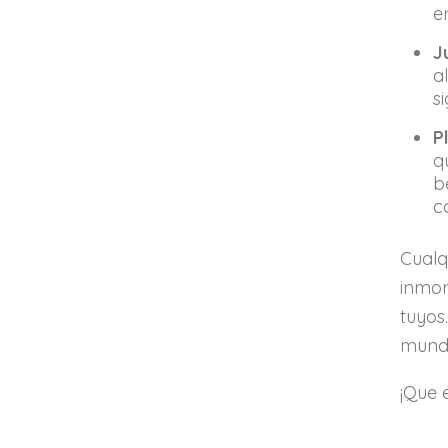
e
J
a
s
P
q
b
c
Cualq
inmor
tuyos
mundo
¡Que 