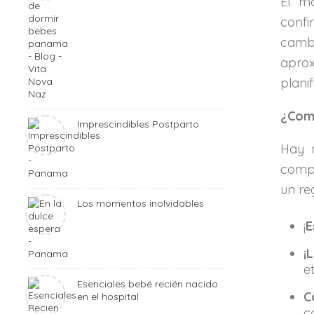
El m
confi
camb
aprox
plani
¿Como
Imprescindibles Postparto
Hay 
compa
un re
Los momentos inolvidables
¡
E
¡
e
Esenciales bebé recién nacido
C
en el hospital
c