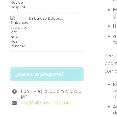
M
y
Embarazo Ectopico
H
a
fa
Pero 
podrá
compa
¿Tiene una pregunta?
E
p
Lun - Vie | 08:00 am a 06:00
pm
r
info@vitanovanaz.com
A
d