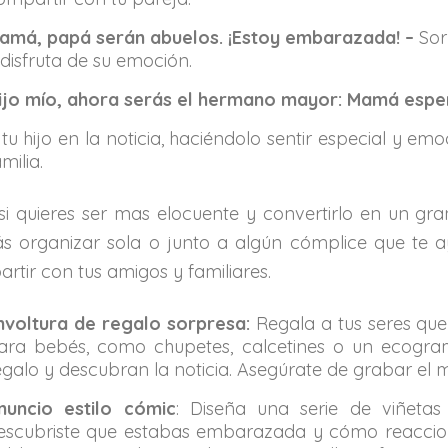
amá, papá serán abuelos. ¡Estoy embarazada! –
Sor
 disfruta de su emoción.
ijo mío, ahora serás el hermano mayor: Mamá espe
 tu hijo en la noticia, haciéndolo sentir especial y 
milia.
si quieres ser mas elocuente y convertirlo en un gra
s organizar sola o junto a algún cómplice que te
rtir con tus amigos y familiares.
nvoltura de regalo sorpresa:
Regala a tus seres que
ara bebés, como chupetes, calcetines o un ecogra
egalo y descubran la noticia. Asegúrate de grabar el
nuncio estilo cómic
: Diseña una serie de viñetas
escubriste que estabas embarazada y cómo reaccio