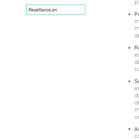
p
P
m
m
d
R
e
d
c
S
e
d
d
m
u
A
c