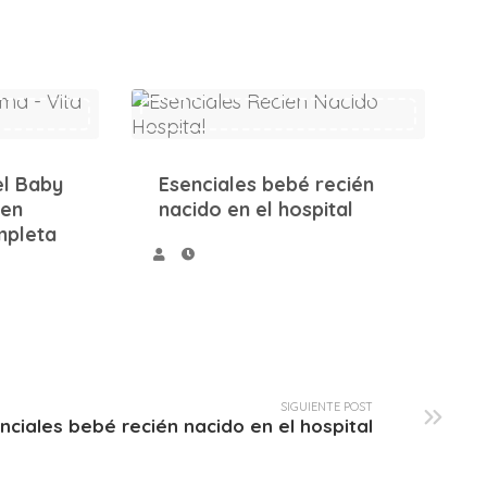
Esenciales bebé recién nacido en el hospital
el Baby
Esenciales bebé recién
 en
nacido en el hospital
mpleta
SIGUIENTE POST
nciales bebé recién nacido en el hospital