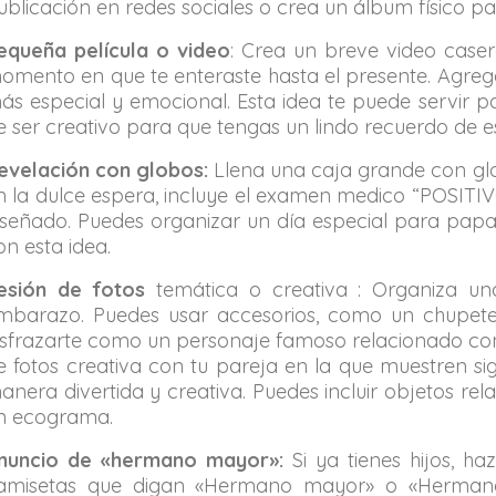
ublicación en redes sociales o crea un álbum físico pa
equeña película o video
: Crea un breve video caser
omento en que te enteraste hasta el presente. Agreg
ás especial y emocional. Esta idea te puede servir 
e ser creativo para que tengas un lindo recuerdo de es
evelación con globos:
Llena una caja grande con glo
n la dulce espera, incluye el examen medico “POSITIVO
iseñado. Puedes organizar un día especial para papa 
on esta idea.
esión de fotos
temática o creativa : Organiza una
mbarazo. Puedes usar accesorios, como un chupete g
isfrazarte como un personaje famoso relacionado co
e fotos creativa con tu pareja en la que muestren s
anera divertida y creativa. Puedes incluir objetos 
n ecograma.
nuncio de «hermano mayor»:
Si ya tienes hijos, ha
amisetas que digan «Hermano mayor» o «Hermana