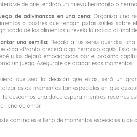
nterarse de que tendrán un nuevo hermanito o herman
uego de adivinanzas en una cena:
Organiza una reu
limentos o postres que tengan pistas sutiles sobre e
ignificado de los alimentos y revela la noticia al fina
lantar una semilla:
Regala a tus seres queridos una
ue diga «Pronto crecerá algo hermoso aquí». Esto re
ebé y los dejará emocionados por el próximo capítulo
omo un juego, Asegúrate de grabar esos momentos.
uiera que sea la decisión que elijas, será un gr
talizar estos momentos tan especiales en que descub
. Te deseamos una dulce espera mientras recorres es
 lleno de amor.
este camino esté lleno de momentos especiales y de al