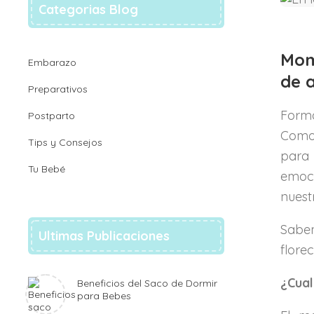
Categorias Blog
Mom
Embarazo
de 
Preparativos
Forma
Postparto
Como 
Tips y Consejos
para 
Tu Bebé
emoci
nuestr
Sabe
Ultimas Publicaciones
florec
¿Cual
Beneficios del Saco de Dormir
para Bebes