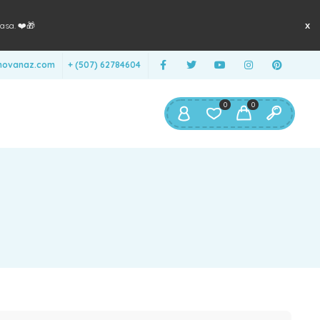
asa. ❤️🎁
anovanaz.com
+ (507) 62784604
0
0