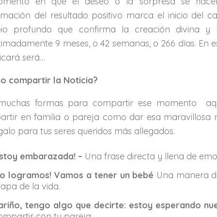
omento en que el deseo o la sorpresa se hacen r
rmación del resultado positivo marca el inicio del 
io profundo que confirma la creación divina y
imadamente 9 meses, o 42 semanas, o 266 días. En es
ficará será…
 compartir la Noticia?
muchas formas para compartir ese momento aquí 
rtir en familia o pareja como dar esa maravillosa not
galo para tus seres queridos más allegados.
stoy embarazada! –
Una frase directa y llena de emo
Lo logramos! Vamos a tener un bebé
Una manera de c
tapa de la vida.
ariño, tengo algo que decirte: estoy esperando nu
ompartir con tu pareja.