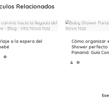
ículos Relacionados
Viaje a la espera del bebé
Cómo organizar el Baby Shower perfecto en Panamá: Guía Completa
Viaje a la espera del
Cómo organizar 
bebé
Shower perfecto
Panamá: Guía Co
Ese