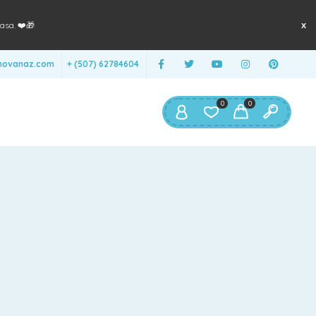
asa. ❤️🎁
anovanaz.com
+ (507) 62784604
0
0