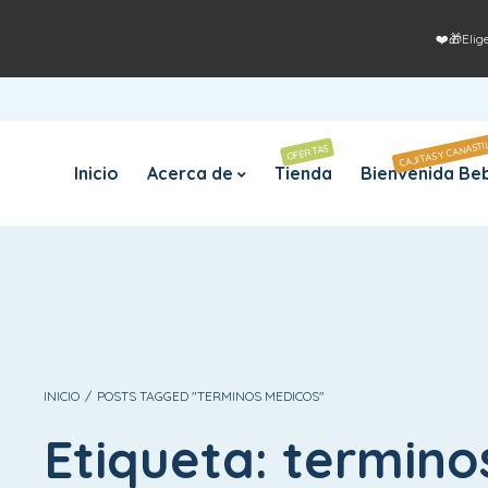
❤️🎁Elig
CAJITAS Y CANASTI
OFERTAS
Inicio
Acerca de
Tienda
Bienvenida Be
INICIO
/
POSTS TAGGED "TERMINOS MEDICOS"
Etiqueta:
termino